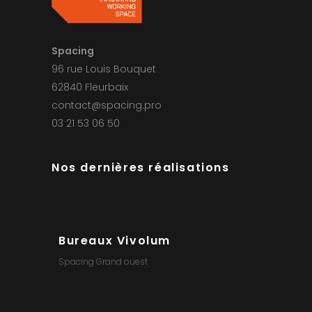
Spacing
96 rue Louis Bouquet
62840 Fleurbaix
contact@spacing.pro
03 21 53 06 50
Nos dernières réalisations
Bureaux Vivolum
Cabin
Spacing Grand ouest
Spacing G